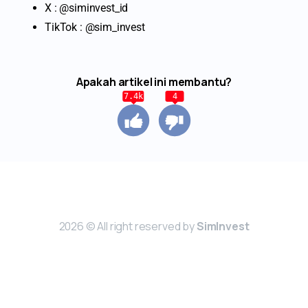
X : @siminvest_id
TikTok : @sim_invest
Apakah artikel ini membantu?
7.4k
4
2026 © All right reserved by
SimInvest