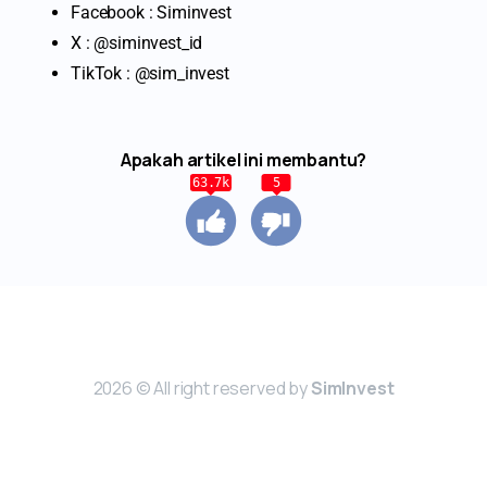
Facebook : Siminvest
X : @siminvest_id
TikTok : @sim_invest
Apakah artikel ini membantu?
63.7k
5
2026 © All right reserved by
SimInvest