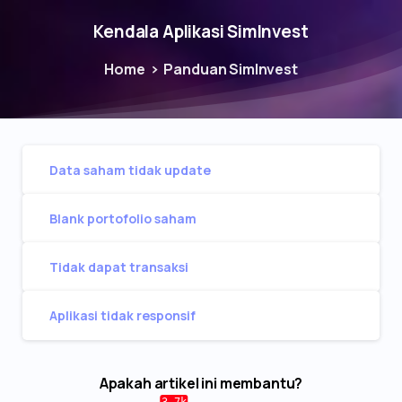
Kendala Aplikasi SimInvest
Home
Panduan SimInvest
Data saham tidak update
Blank portofolio saham
Tidak dapat transaksi
Aplikasi tidak responsif
Apakah artikel ini membantu?
3.7k