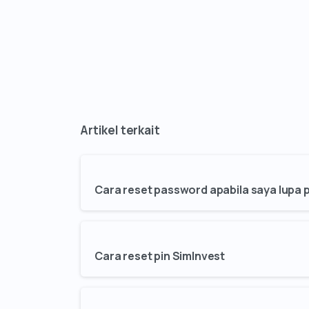
Cara reset password apabila saya lupa
Cara reset pin SimInvest