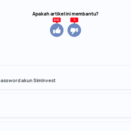
Apakah artikel ini membantu?
641
5
 password akun SimInvest