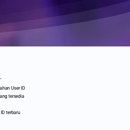
’
bahan User ID
ang tersedia
ID terbaru